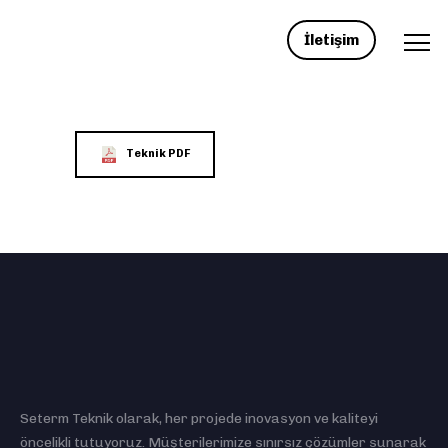
İletişim
Teknik PDF
Seterm Teknik olarak, her projede inovasyon ve kaliteyi
öncelikli tutuyoruz. Müşterilerimize sınırsız çözümler sunarak