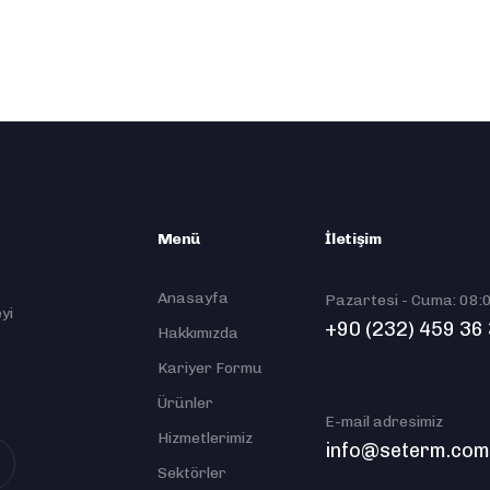
Menü
İletişim
Anasayfa
Pazartesi - Cuma: 08:
yi
+90 (232) 459 36
Hakkımızda
Kariyer Formu
Ürünler
E-mail adresimiz
Hizmetlerimiz
info@seterm.co
Sektörler