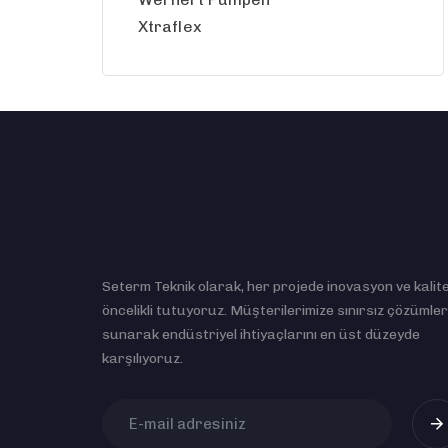
Xtraflex
Seterm Teknik olarak, her projede inovasyon ve kalite
öncelikli tutuyoruz. Müşterilerimize sınırsız çözümler
sunarak endüstriyel ihtiyaçlarını en üst düzeyde
karşılıyoruz.