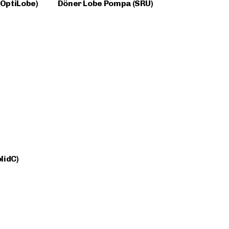
OptiLobe)
Döner Lobe Pompa (SRU)
lidC)