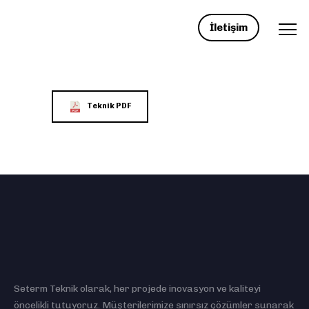
İletişim
Teknik PDF
Seterm Teknik olarak, her projede inovasyon ve kaliteyi
öncelikli tutuyoruz. Müşterilerimize sınırsız çözümler sunarak