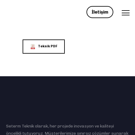
İletişim
Teknik PDF
Seterm Teknik olarak, her projede inovasyon ve kaliteyi
öncelikli tutuyoruz. Müşterilerimize sınırsız çözümler sunarak