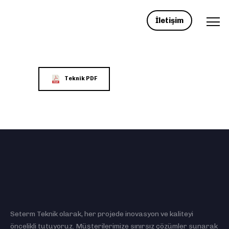
İletişim
Teknik PDF
Seterm Teknik olarak, her projede inovasyon ve kaliteyi
öncelikli tutuyoruz. Müşterilerimize sınırsız çözümler sunarak