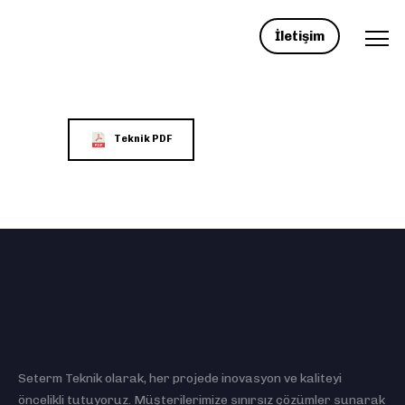
İletişim
Teknik PDF
Seterm Teknik olarak, her projede inovasyon ve kaliteyi
öncelikli tutuyoruz. Müşterilerimize sınırsız çözümler sunarak