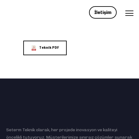
İletişim
Teknik PDF
Seterm Teknik olarak, her projede inovasyon ve kaliteyi
öncelikli tutuyoruz. Müşterilerimize sınırsız çözümler sunarak